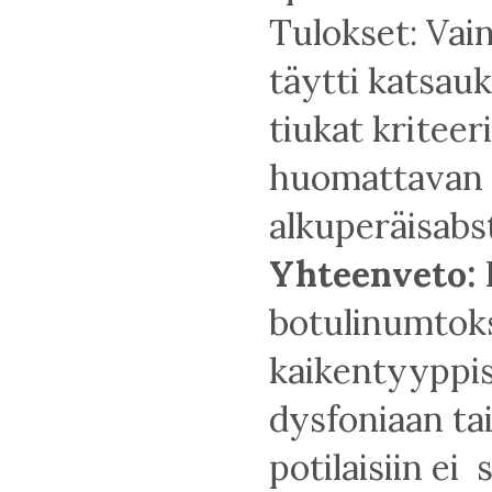
Tulokset: Vai
täytti katsauk
tiukat kriteeri
huomattavan 
alkuperäisabst
Yhteenveto:
botulinumtoks
kaikentyyppi
dysfoniaan ta
potilaisiin ei 