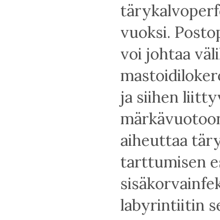
tärykalvoperf
vuoksi. Postop
voi johtaa väl
mastoidiloke
ja siihen liit
märkävuotoon
aiheuttaa tär
tarttumisen e
sisäkorvainfe
labyrintiitin