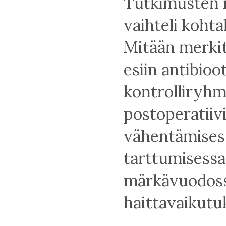
Tutkimusten 
vaihteli kohta
Mitään merkit
esiin antibioo
kontrolliryhmi
postoperatiivi
vähentämisess
tarttumisessa
märkävuodossa
haittavaikutuk