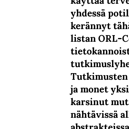
käyttää terv
yhdessä poti
kerännyt täh
listan ORL-
tietokannoist
tutkimuslyhe
Tutkimusten 
ja monet yks
karsinut mut
nähtävissä a
abstrakteissa