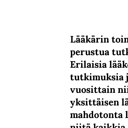
Lääkärin toi
perustua tut
Erilaisia lääk
tutkimuksia 
vuosittain ni
yksittäisen l
mahdotonta l
niitä kaikkia