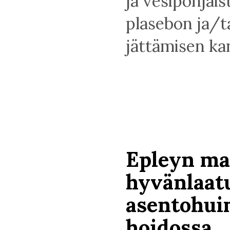
ja vesipohjais
plasebon ja/t
jättämisen ka
Epleyn ma
hyvänlaat
asentohu
hoidossa