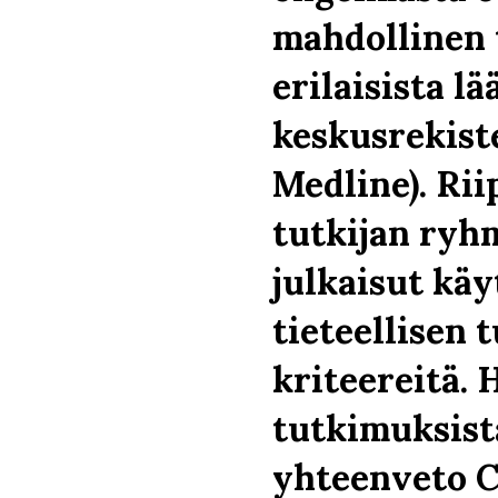
mahdollinen 
erilaisista lä
keskusrekiste
Medline). Ri
tutkijan ryh
julkaisut käy
tieteellisen
kriteereitä.
tutkimuksist
yhteenveto 