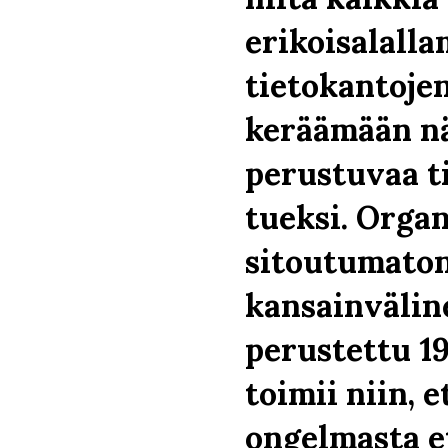
erikoisalall
tietokantojen
keräämään n
perustuvaa t
tueksi. Organ
sitoutumaton
kansainvälin
perustettu 19
toimii niin, 
ongelmasta e