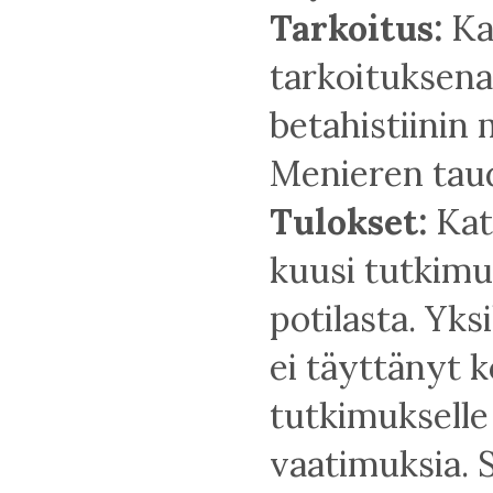
Tarkoitus:
Ka
tarkoituksena
betahistiinin
Menieren taud
Tulokset:
Kat
kuusi tutkimus
potilasta. Yk
ei täyttänyt 
tutkimukselle
vaatimuksia. 