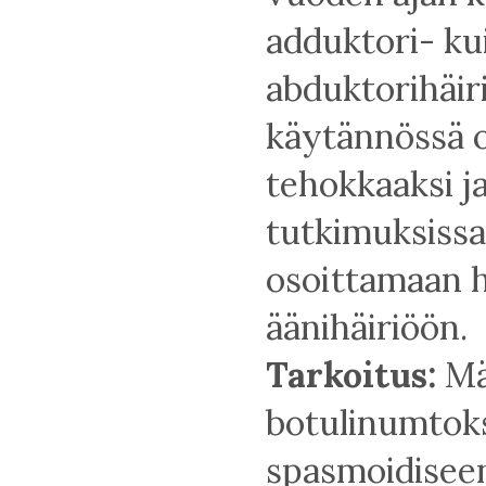
adduktori- ku
abduktorihäir
käytännössä 
tehokkaaksi ja
tutkimuksissa
osoittamaan 
äänihäiriöön.
Tarkoitus:
Mä
botulinumtoks
spasmoidiseen