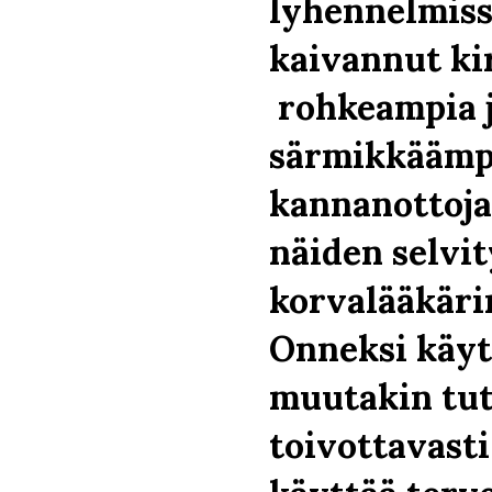
lyhennelmissä
kaivannut kir
rohkeampia 
särmikkäämp
kannanottoja
näiden selvit
korvalääkärin
Onneksi käy
muutakin tut
toivottavast