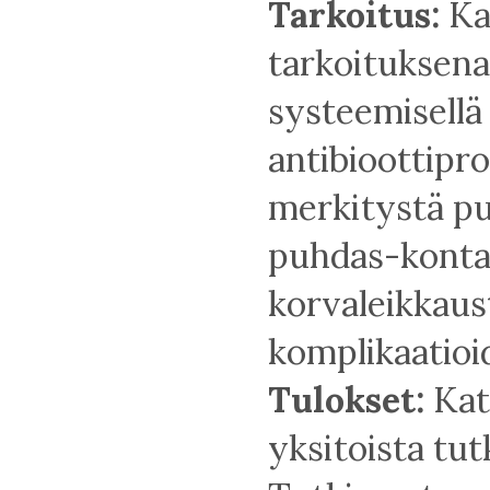
Tarkoitus:
Ka
tarkoituksena
systeemisellä t
antibioottipro
merkitystä pu
puhdas-konta
korvaleikkaus
komplikaatioi
Tulokset:
Kat
yksitoista tut