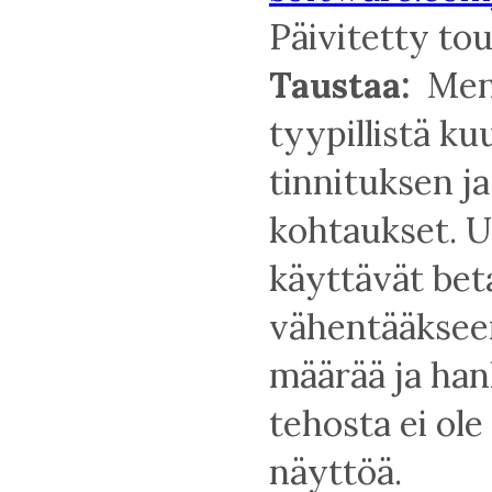
Päivitetty to
Taustaa:
Meni
tyypillistä ku
tinnituksen j
kohtaukset. U
käyttävät beta
vähentääksee
määrää ja han
tehosta ei ole 
näyttöä.