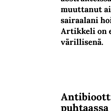
muuttanut a
sairaalani ho
Artikkeli on 
värillisenä.
Antibioott
puhtaassa 