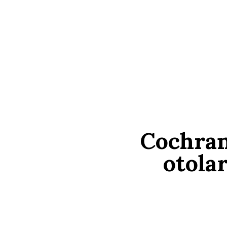
Cochrane
otola