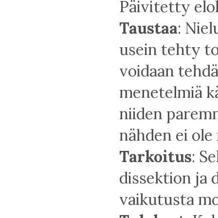
Päivitetty el
Taustaa
: Nie
usein tehty t
voidaan tehdä 
menetelmiä k
niiden paremm
nähden ei ole
Tarkoitus
: S
dissektion ja 
vaikutusta mor