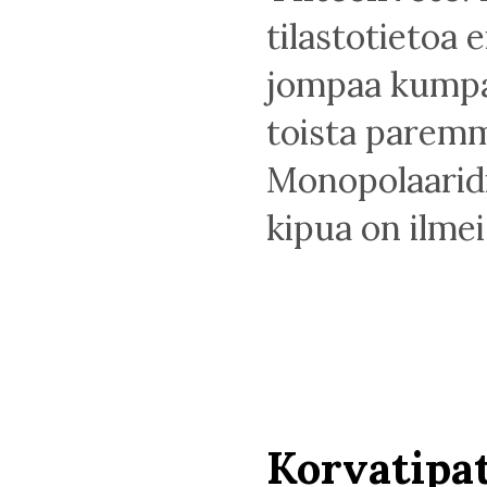
tilastotietoa 
jompaa kump
toista paremm
Monopolaaridi
kipua on ilme
Korvatipa