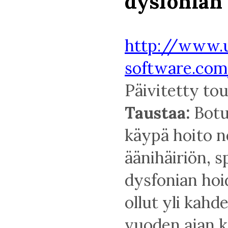
dysfonian
http://www.
software.com
Päivitetty to
Taustaa:
Botu
käypä hoito n
äänihäiriön, 
dysfonian hoi
ollut yli ka
vuoden ajan k