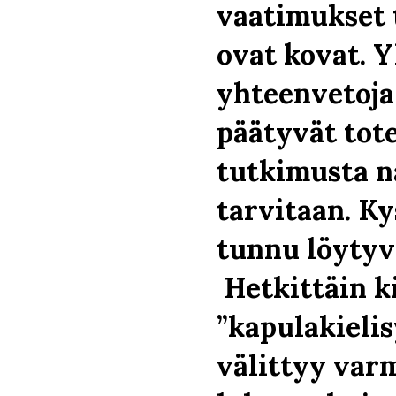
vaatimukset 
ovat kovat. Y
yhteenvetoja
päätyvät tote
tutkimusta n
tarvitaan. K
tunnu löytyv
Hetkittäin k
”kapulakielis
välittyy va