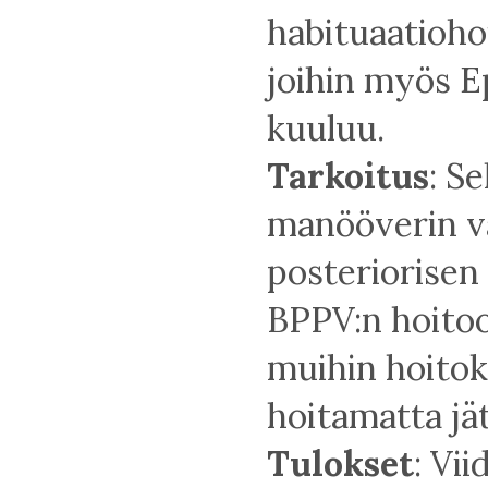
habituaatiohoi
joihin myös 
kuuluu.
Tarkoitus
: S
manööverin v
posteriorisen
BPPV:n hoito
muihin hoitok
hoitamatta jä
Tulokset
: Vii