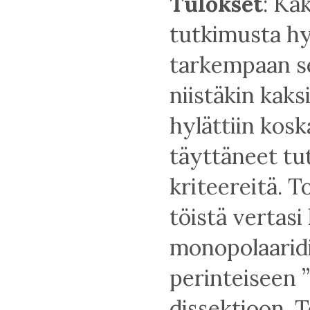
Tulokset
: Ka
tutkimusta hy
tarkempaan s
niistäkin ka
hylättiin kosk
täyttäneet tu
kriteereitä. 
töistä vertasi 
monopolaarid
perinteiseen 
dissektioon. T