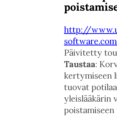
poistamis
http://www.
software.co
Päivitetty to
Taustaa
: Kor
kertymiseen li
tuovat potila
yleislääkärin 
poistamiseen 