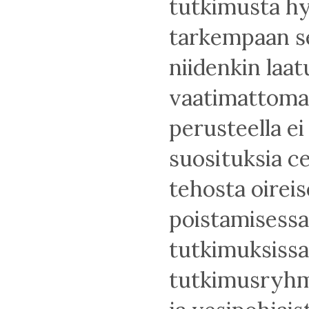
tutkimusta hy
tarkempaan se
niidenkin laat
vaatimattomak
perusteella ei
suosituksia 
tehosta oirei
poistamisessa
tutkimuksissa 
tutkimusryhmi