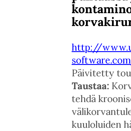
kontamino
korvakiru
http://www.
software.co
Päivitetty to
Taustaa:
Korv
tehdä krooni
välikorvantul
kuuloluiden hä