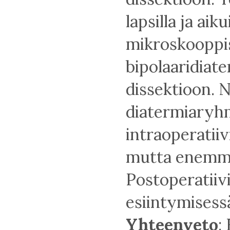
lapsilla ja aikui
mikroskooppi
bipolaaridiat
dissektioon. 
diatermiaryh
intraoperatii
mutta enemmä
Postoperatiiv
esiintymisessä
Yhteenveto
: