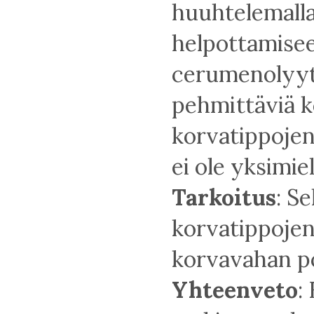
huuhtelemall
helpottamisee
cerumenolyytt
pehmittäviä k
korvatippojen
ei ole yksimie
Tarkoitus
: Se
korvatippojen
korvavahan p
Yhteenveto
: