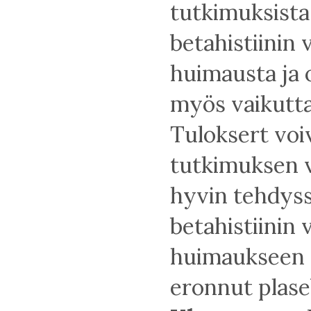
tutkimuksista 
betahistiinin
huimausta ja 
myös vaikutta
Tuloksert voi
tutkimuksen v
hyvin tehdys
betahistiinin 
huimaukseen t
eronnut plase