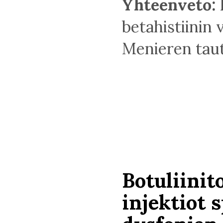
Yhteenveto:
betahistiinin
Menieren tauti
Botuliinit
injektiot 