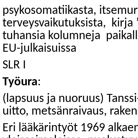
psykosomatiikasta, itsemur
terveysvaikutuksista,
kirja
tuhansia kolumneja
paikal
EU-julkaisuissa
SLR I
Työura
:
(lapsuus ja nuoruus) Tanssi
uitto, metsänraivaus, raken
Eri lääkärintyöt 1969 alkae