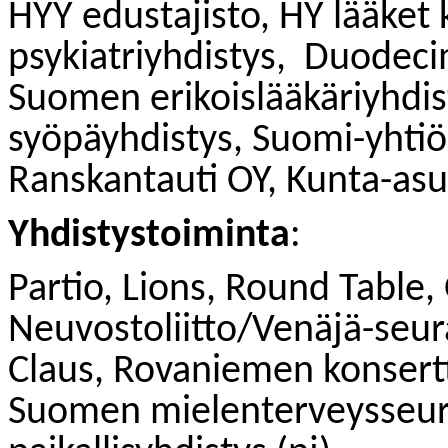
HYY edustajisto, HY lääket
psykiatriyhdistys,
Duodecim
Suomen erikoislääkäriyhdi
syöpäyhdistys, Suomi-yhtiö
Ranskantauti OY, Kunta-as
Yhdistystoiminta
:
Partio, Lions, Round Table,
Neuvostoliitto/Venäjä-seura
Claus, Rovaniemen konsertti
Suomen mielenterveysseur