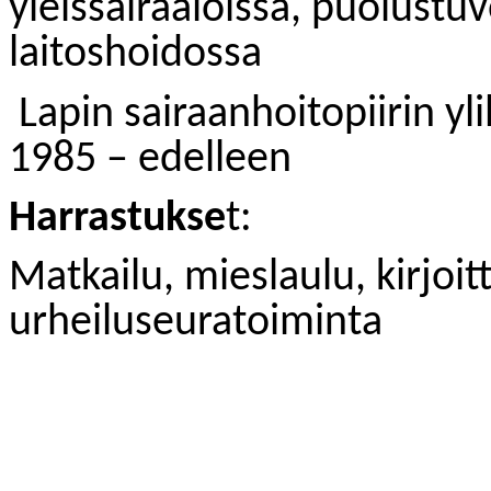
yleissairaaloissa, puolustuv
laitoshoidossa
Lapin sairaanhoitopiirin yli
1985 – edelleen
Harrastukse
t:
Matkailu, mieslaulu, kirjoi
urheiluseuratoiminta