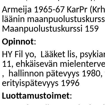
Armeija 1965-67 KarPr (Krh)
läänin maanpuolustuskurss
Maanpuolustuskurssi 159
Opinnot
:
HY Fil yo,
Lääket lis, psykia
11, ehkäisevän mielenterve
,
hallinnon pätevyys 1980, 
erityispätevyys 1996
Luottamustoimet
: