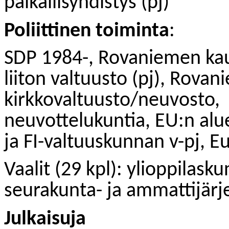
paikallisyhdistys (pj)
Poliittinen toiminta
:
SDP 1984-, Rovaniemen kau
liiton valtuusto (pj), Rova
kirkkovaltuusto/neuvosto,
neuvottelukuntia, EU:n alu
ja FI-valtuuskunnan v-pj, 
Vaalit (29 kpl): ylioppilask
seurakunta- ja ammattijärj
Julkaisuja