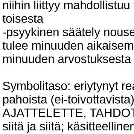
niihin liittyy mahdollistu
toisesta
-psyykinen säätely nousee
tulee minuuden aikaisem
minuuden arvostuksesta 
Symbolitaso: eriytynyt rea
pahoista (ei-toivottavista)
AJATTELETTE, TAHDOTT
siitä ja siitä; käsitteellin