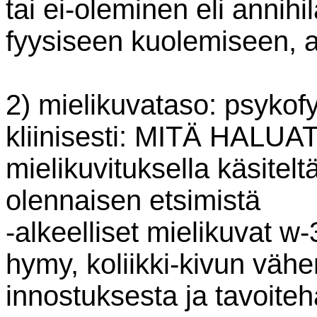
tai ei-oleminen eli annihil
fyysiseen kuolemiseen, 
2) mielikuvataso: psykofy
kliinisesti: MITÄ HALUAT
mielikuvituksella käsiteltä
olennaisen etsimistä
-alkeelliset mielikuvat w-
hymy, koliikki-kivun väh
innostuksesta ja tavoite