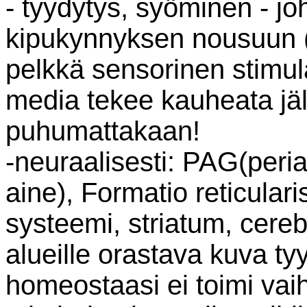
- tyydytys, syöminen - jo
kipukynnyksen nousuun (
pelkkä sensorinen stimula
media tekee kauheata jäl
puhumattakaan!
-neuraalisesti: PAG(per
aine), Formatio reticular
systeemi, striatum, cereb
alueille orastava kuva t
homeostaasi ei toimi vai