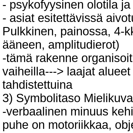
- psykofyysinen olotila j
- asiat esitettävissä aiv
Pulkkinen, painossa, 4-kk
ääneen, amplitudierot)
-tämä rakenne organisoitu
vaiheilla---> laajat alue
tahdistettuina
3) Symbolitaso Mielikuv
-verbaalinen minuus kehi
puhe on motoriikkaa, obj