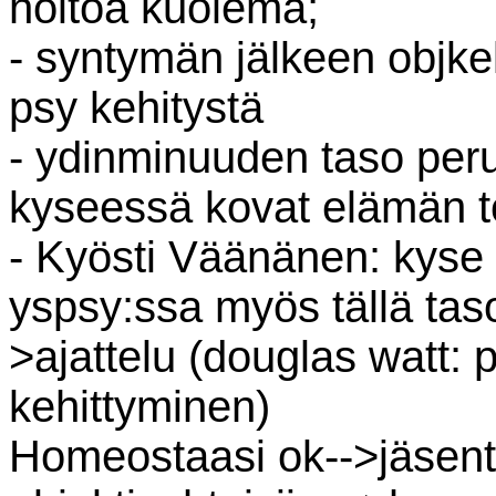
hoitoa kuolema;
- syntymän jälkeen objkekt
psy kehitystä
- ydinminuuden taso per
kyseessä kovat elämän t
- Kyösti Väänänen: kyse 
yspsy:ssa myös tällä tas
>ajattelu (douglas watt: 
kehittyminen)
Homeostaasi ok-->jäsent