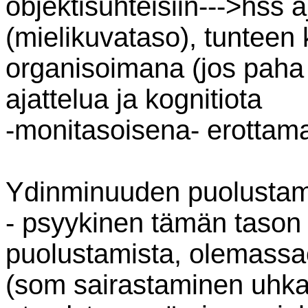
objektisuhteisiin--->hss 
(mielikuvataso), tunteen
organisoimana (jos paha 
ajattelua ja kognitiota
-monitasoisena- erottam
Ydinminuuden puolusta
- psyykinen tämän tason
puolustamista, olemassao
(som sairastaminen uhkaa 