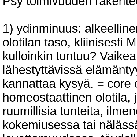
Psy toimivuuden rakente
1) ydinminuus: alkeellin
olotilan taso, kliinisesti
kulloinkin tuntuu? Vaikea 
lähestyttävissä elämänty
kannattaa kysyä. = core
homeostaattinen olotila, 
ruumillisia tunteita, ilm
kokemiusessa tai näläss