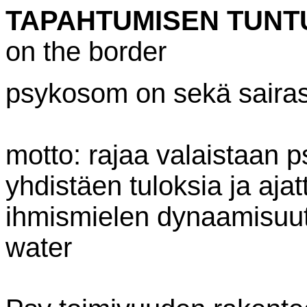
TAPAHTUMISEN TUNT
on the border
psykosom on sekä sairast
motto: rajaa valaistaan 
yhdistäen tuloksia ja aja
ihmismielen dynaamisuut
water